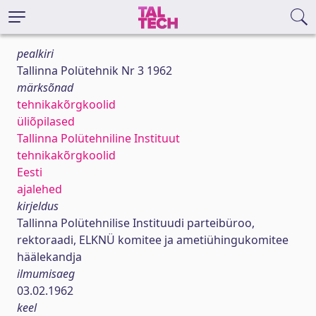
pealkiri
Tallinna Polütehnik Nr 3 1962
märksõnad
tehnikakõrgkoolid
üliõpilased
Tallinna Polütehniline Instituut
tehnikakõrgkoolid
Eesti
ajalehed
kirjeldus
Tallinna Polütehnilise Instituudi parteibüroo,
rektoraadi, ELKNÜ komitee ja ametiühingukomitee
häälekandja
ilmumisaeg
03.02.1962
keel