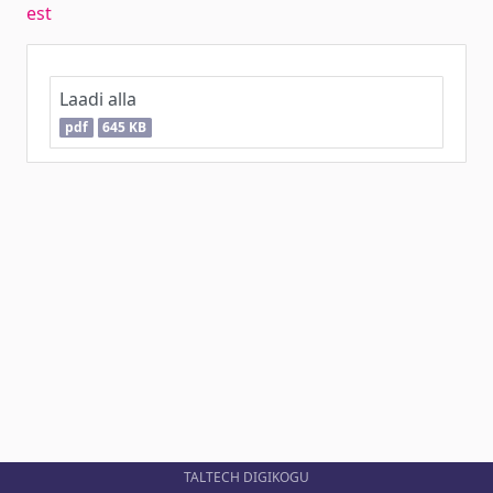
est
Laadi alla
pdf
645 KB
TALTECH DIGIKOGU