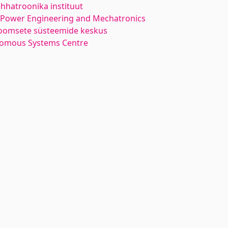
hhatroonika instituut
l Power Engineering and Mechatronics
oomsete süsteemide keskus
nomous Systems Centre