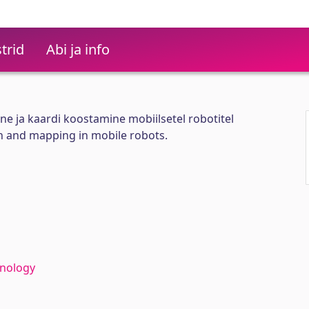
trid
Abi ja info
e ja kaardi koostamine mobiilsetel robotitel
n and mapping in mobile robots.
hnology