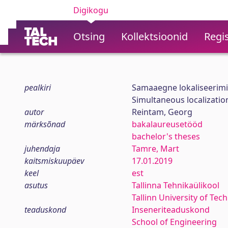
Digikogu
Otsing
Kollektsioonid
Regis
pealkiri
Samaaegne lokaliseerimin
Simultaneous localizatio
autor
Reintam, Georg
märksõnad
bakalaureusetööd
bachelor's theses
juhendaja
Tamre, Mart
kaitsmiskuupäev
17.01.2019
keel
est
asutus
Tallinna Tehnikaülikool
Tallinn University of Tec
teaduskond
Inseneriteaduskond
School of Engineering