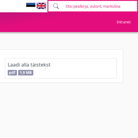
Intranet
Laadi alla täistekst
pdf
1,9 MB