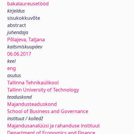
bakalaureusetööd
kirjeldus
sisukokkuvõte
abstract
juhendaja
Põlajeva, Tatjana
kaitsmiskuupäev
06.06.2017
keel
eng
asutus
Tallinna Tehnikaülikool
Tallinn University of Technology
teaduskond
Majandusteaduskond
School of Business and Governance
instituut / kolledž
Majandusanalüüsi ja rahanduse instituut
Department of Economics and Finance