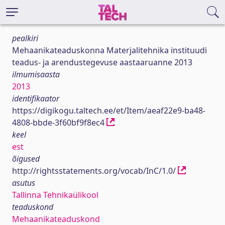
pealkiri
Mehaanikateaduskonna Materjalitehnika instituudi
teadus- ja arendustegevuse aastaaruanne 2013
ilmumisaasta
2013
identifikaator
https://digikogu.taltech.ee/et/Item/aeaf22e9-ba48-
4808-bbde-3f60bf9f8ec4
keel
est
õigused
http://rightsstatements.org/vocab/InC/1.0/
asutus
Tallinna Tehnikaülikool
teaduskond
Mehaanikateaduskond