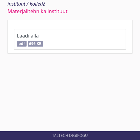
instituut / kolledž
Materjalitehnika instituut
Laadi alla
pdf
696 KB
TALTECH DIGIKOGU