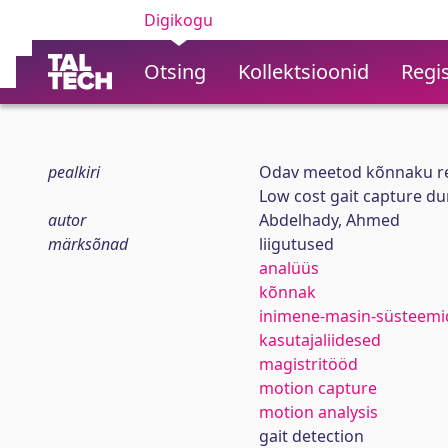
Digikogu
Otsing
Kollektsioonid
Regis
pealkiri
Odav meetod kõnnaku reg
Low cost gait capture du
autor
Abdelhady, Ahmed
märksõnad
liigutused
analüüs
kõnnak
inimene-masin-süsteemi
kasutajaliidesed
magistritööd
motion capture
motion analysis
gait detection