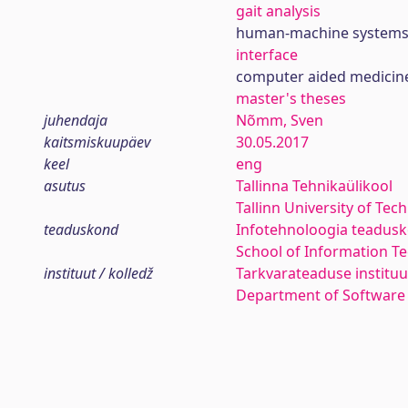
gait analysis
human-machine system
interface
computer aided medicin
master's theses
juhendaja
Nõmm, Sven
kaitsmiskuupäev
30.05.2017
keel
eng
asutus
Tallinna Tehnikaülikool
Tallinn University of Tec
teaduskond
Infotehnoloogia teadus
School of Information T
instituut / kolledž
Tarkvarateaduse instituu
Department of Software