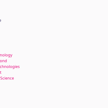
s
e
hnology
kond
echnologies
t
 Science