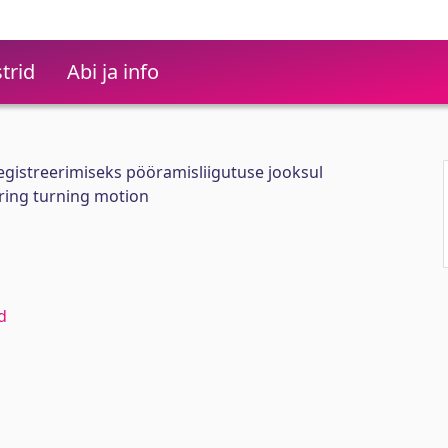
trid
Abi ja info
istreerimiseks pööramisliigutuse jooksul
ring turning motion
d