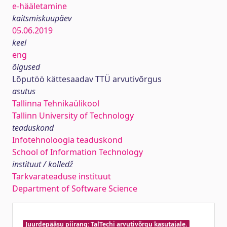
e-hääletamine
kaitsmiskuupäev
05.06.2019
keel
eng
õigused
Lõputöö kättesaadav TTÜ arvutivõrgus
asutus
Tallinna Tehnikaülikool
Tallinn University of Technology
teaduskond
Infotehnoloogia teaduskond
School of Information Technology
instituut / kolledž
Tarkvarateaduse instituut
Department of Software Science
Juurdepääsu piirang: TalTechi arvutivõrgu kasutajale.