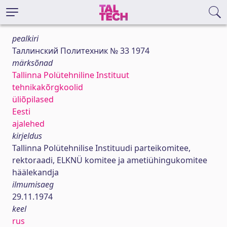
pealkiri
Таллинский Политехник № 33 1974
märksõnad
Tallinna Polütehniline Instituut
tehnikakõrgkoolid
üliõpilased
Eesti
ajalehed
kirjeldus
Tallinna Polütehnilise Instituudi parteikomitee,
rektoraadi, ELKNÜ komitee ja ametiühingukomitee
häälekandja
ilmumisaeg
29.11.1974
keel
rus