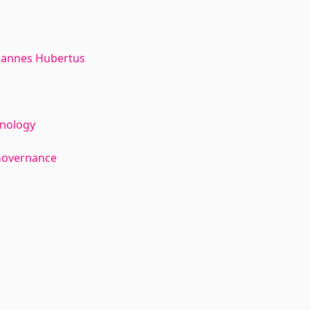
hannes Hubertus
hnology
Governance