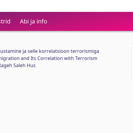
trid
Abi ja info
ustamine ja selle korrelatsioon terrorismiga
migration and Its Correlation with Terrorism
ageh Saleh Hus