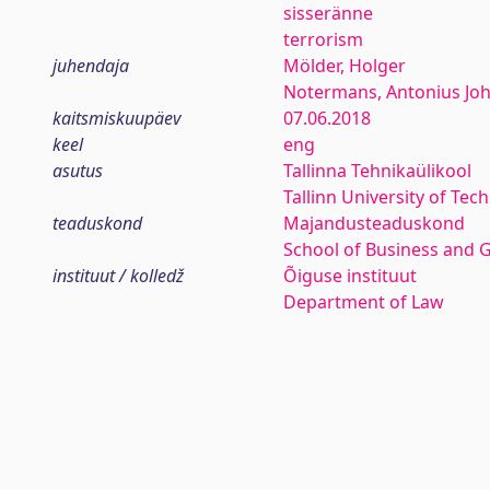
sisseränne
terrorism
juhendaja
Mölder, Holger
Notermans, Antonius Jo
kaitsmiskuupäev
07.06.2018
keel
eng
asutus
Tallinna Tehnikaülikool
Tallinn University of Tec
teaduskond
Majandusteaduskond
School of Business and 
instituut / kolledž
Õiguse instituut
Department of Law