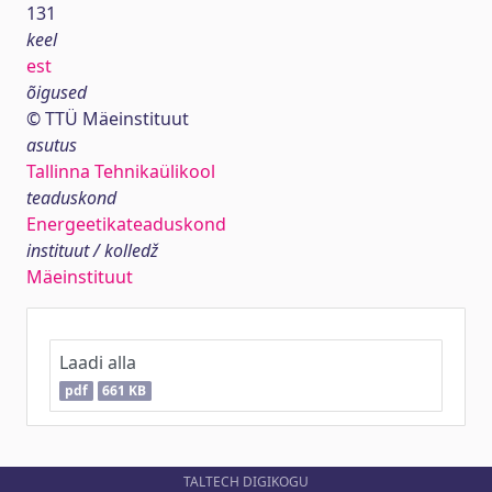
131
keel
est
õigused
© TTÜ Mäeinstituut
asutus
Tallinna Tehnikaülikool
teaduskond
Energeetikateaduskond
instituut / kolledž
Mäeinstituut
Laadi alla
pdf
661 KB
TALTECH DIGIKOGU