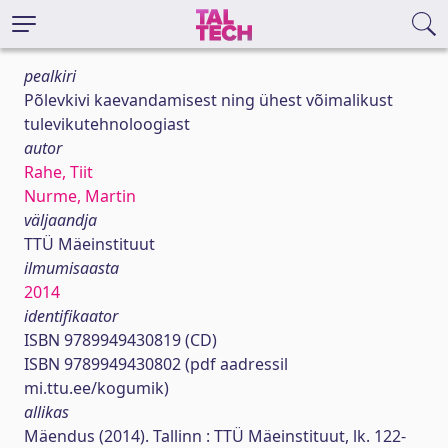
pealkiri
Põlevkivi kaevandamisest ning ühest võimalikust
tulevikutehnoloogiast
autor
Rahe, Tiit
Nurme, Martin
väljaandja
TTÜ Mäeinstituut
ilmumisaasta
2014
identifikaator
ISBN 9789949430819 (CD)
ISBN 9789949430802 (pdf aadressil
mi.ttu.ee/kogumik)
allikas
Mäendus (2014). Tallinn : TTÜ Mäeinstituut, lk. 122-