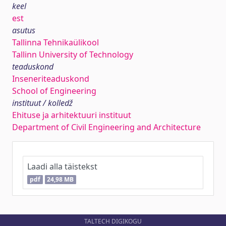
keel
est
asutus
Tallinna Tehnikaülikool
Tallinn University of Technology
teaduskond
Inseneriteaduskond
School of Engineering
instituut / kolledž
Ehituse ja arhitektuuri instituut
Department of Civil Engineering and Architecture
Laadi alla täistekst
pdf
24,98 MB
TALTECH DIGIKOGU