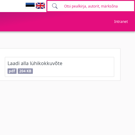
Intranet
Laadi alla lühikokkuvõte
pdf
204 KB