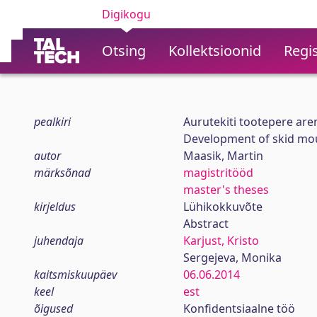
Digikogu
Otsing
Kollektsioonid
Regis
pealkiri
Aurutekiti tootepere are
Development of skid moun
autor
Maasik, Martin
märksõnad
magistritööd
master's theses
kirjeldus
Lühikokkuvõte
Abstract
juhendaja
Karjust, Kristo
Sergejeva, Monika
kaitsmiskuupäev
06.06.2014
keel
est
õigused
Konfidentsiaalne töö