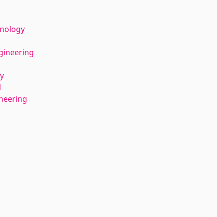
l
hnology
gineering
y
l
ineering