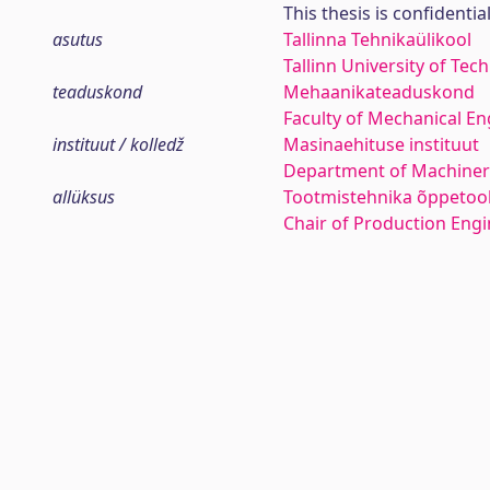
This thesis is confidentia
asutus
Tallinna Tehnikaülikool
Tallinn University of Tec
teaduskond
Mehaanikateaduskond
Faculty of Mechanical En
instituut / kolledž
Masinaehituse instituut
Department of Machiner
allüksus
Tootmistehnika õppetoo
Chair of Production Eng