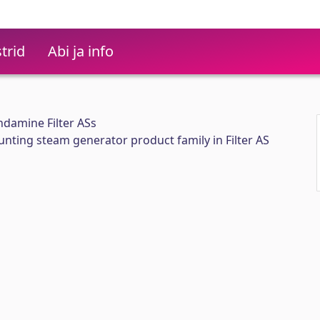
trid
Abi ja info
ndamine Filter ASs
ting steam generator product family in Filter AS