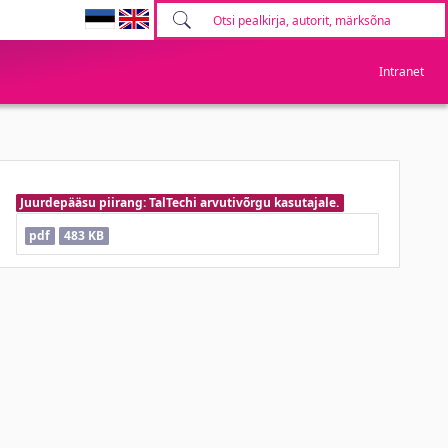
Intranet
Juurdepääsu piirang: TalTechi arvutivõrgu kasutajale.
pdf
483 KB