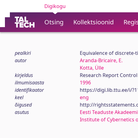
Digikogu
Otsing
Kollektsioonid
Regis
pealkiri
Equivalence of discrete-
autor
Aranda-Bricaire, E.
Kotta, Ülle
kirjeldus
Research Report Control
ilmumisaasta
1996
identifikaator
https://digi.lib.ttu.ee/i/
keel
eng
õigused
http://rightsstatements
asutus
Eesti Teaduste Akadeemi
Institute of Cybernetics