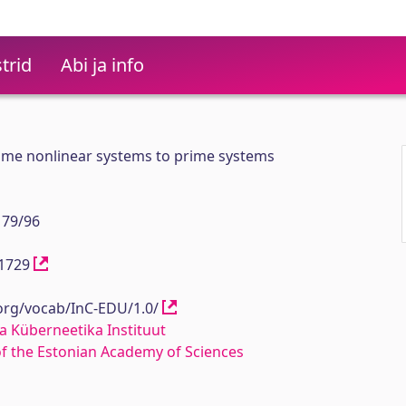
trid
Abi ja info
time nonlinear systems to prime systems
 79/96
?11729
.org/vocab/InC-EDU/1.0/
a Küberneetika Instituut
 of the Estonian Academy of Sciences