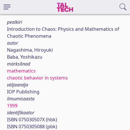
pealkiri
Introduction to Chaos: Physics and Mathematics of
Chaotic Phenomena
autor
Nagashima, Hiroyuki
Baba, Yoshikazu
märksõnad
mathematics
chaotic behavior in systems
väljaandja
IOP Publishing
ilmumisaasta
1999
identifikaator
ISBN 075030507X (hbk)
ISBN 0750305088 (pbk)