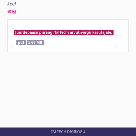
keel
eng
Juurdepääsu piirang: TalTechi arvutivõrgu kasutajale.
pdf
5,68 MB
TALTECH DIGIKOGU