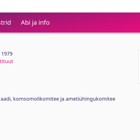
trid
Abi ja info
0 1979
tituut
oraadi, komsomolikomitee ja ametiühingukomitee