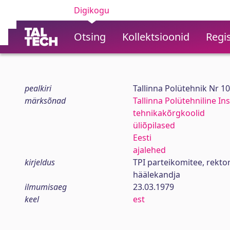
Digikogu
Otsing
Kollektsioonid
Regis
pealkiri
Tallinna Polütehnik Nr 1
märksõnad
Tallinna Polütehniline Ins
tehnikakõrgkoolid
üliõpilased
Eesti
ajalehed
kirjeldus
TPI parteikomitee, rekt
häälekandja
ilmumisaeg
23.03.1979
keel
est