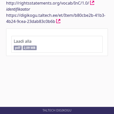
http://rightsstatements.org/vocab/InC/1.0/
identifikaator
https://digikogu.taltech.ee/et/Item/b80cbe2b-41b3-
4b24-9cea-23dab83c0b6b
Laadi alla
pdf
2,09 MB
TALTECH DIGIKOGU