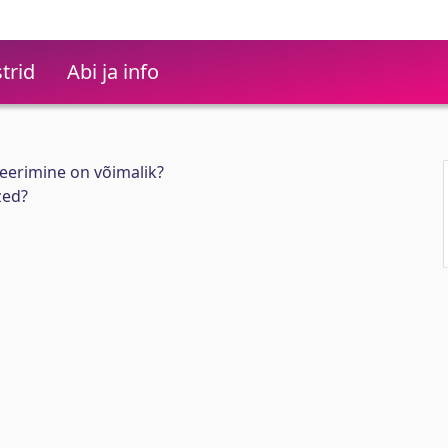
trid
Abi ja info
eerimine on võimalik?
zed?