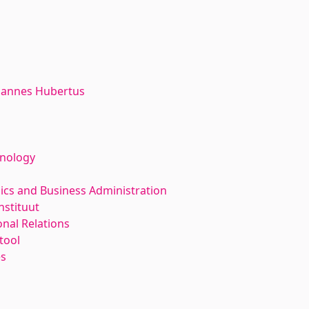
hannes Hubertus
hnology
ics and Business Administration
nstituut
nal Relations
tool
es