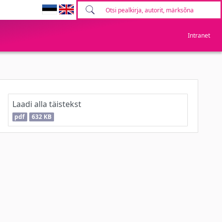
Intranet
Laadi alla täistekst
pdf
632 KB