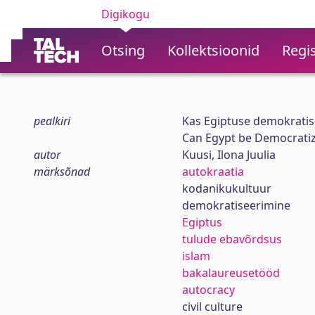
Digikogu
Otsing
Kollektsioonid
Regis
pealkiri
Kas Egiptuse demokratis
Can Egypt be Democrati
autor
Kuusi, Ilona Juulia
märksõnad
autokraatia
kodanikukultuur
demokratiseerimine
Egiptus
tulude ebavõrdsus
islam
bakalaureusetööd
autocracy
civil culture