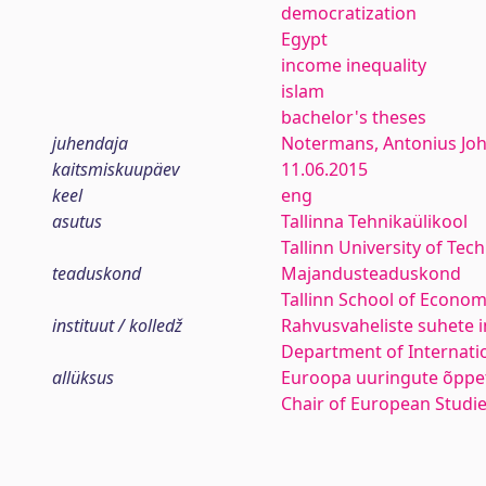
democratization
Egypt
income inequality
islam
bachelor's theses
juhendaja
Notermans, Antonius Jo
kaitsmiskuupäev
11.06.2015
keel
eng
asutus
Tallinna Tehnikaülikool
Tallinn University of Tec
teaduskond
Majandusteaduskond
Tallinn School of Econom
instituut / kolledž
Rahvusvaheliste suhete i
Department of Internatio
allüksus
Euroopa uuringute õppe
Chair of European Studi