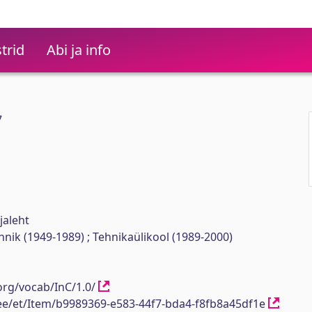
trid
Abi ja info
7
jaleht
ehnik (1949-1989) ; Tehnikaülikool (1989-2000)
org/vocab/InC/1.0/
h.ee/et/Item/b9989369-e583-44f7-bda4-f8fb8a45df1e