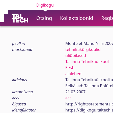
Digikogu
Otsing
Kollektsioonid
Regis
pealkiri
Mente et Manu Nr 5 200
märksõnad
tehnikakõrgkoolid
üliõpilased
Tallinna Tehnikaülikool
Eesti
ajalehed
kirjeldus
Tallinna Tehnikaülikooli a
Eelkäijad: Tallinna Polüt
ilmumisaeg
21.03.2007
keel
est
õigused
http://rightsstatements.
identifikaator
https://digikogu.taltec