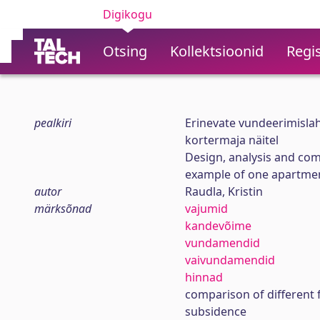
Digikogu
Otsing
Kollektsioonid
Regis
pealkiri
Erinevate vundeerimislah
kortermaja näitel
Design, analysis and com
example of one apartmen
autor
Raudla, Kristin
märksõnad
vajumid
kandevõime
vundamendid
vaivundamendid
hinnad
comparison of different 
subsidence