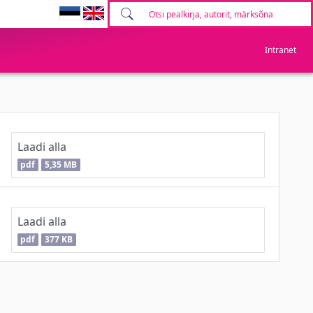
Intranet
Laadi alla
pdf
5,35 MB
Laadi alla
pdf
377 KB