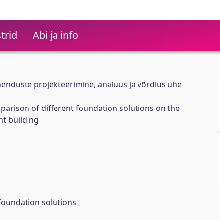
trid
Abi ja info
enduste projekteerimine, analüüs ja võrdlus ühe
parison of different foundation solutions on the
t building
foundation solutions