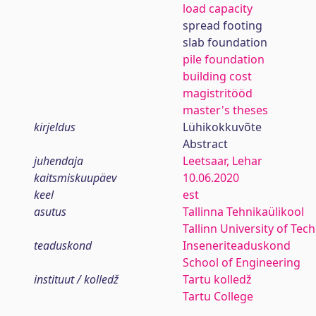
load capacity
spread footing
slab foundation
pile foundation
building cost
magistritööd
master's theses
kirjeldus
Lühikokkuvõte
Abstract
juhendaja
Leetsaar, Lehar
kaitsmiskuupäev
10.06.2020
keel
est
asutus
Tallinna Tehnikaülikool
Tallinn University of Tec
teaduskond
Inseneriteaduskond
School of Engineering
instituut / kolledž
Tartu kolledž
Tartu College