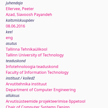
juhendaja
Ellervee, Peeter
Azad, Siavoosh Payandeh
kaitsmiskuupäev
08.06.2016
keel
eng
asutus
Tallinna Tehnikaülikool
Tallinn University of Technology
teaduskond
Infotehnoloogia teaduskond
Faculty of Information Technology
instituut / kolledž
Arvutitehnika instituut
Department of Computer Engineering
allüksus
Arvutisüsteemide projekteerimise õppetool
Chair of Computer Systems Design