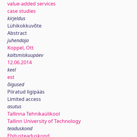
value-added services
case studies
kirjeldus
Lühikokkuvõte
Abstract
juhendaja
Koppel, Ott
kaitsmiskuupäev
12.06.2014
keel
est
õigused
Piiratud ligipääs
Limited access
asutus
Tallinna Tehnikaülikool
Tallinn University of Technology
teaduskond
Ehitusteaduskond