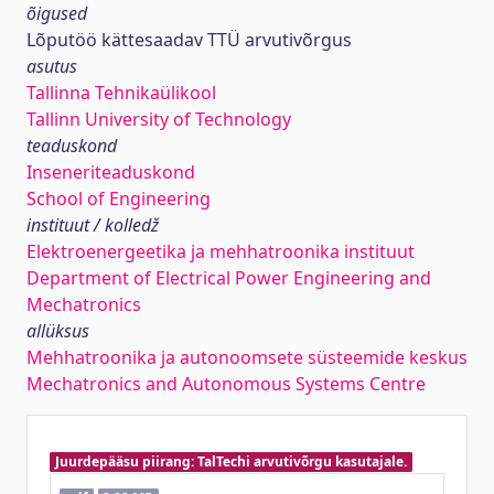
õigused
Lõputöö kättesaadav TTÜ arvutivõrgus
asutus
Tallinna Tehnikaülikool
Tallinn University of Technology
teaduskond
Inseneriteaduskond
School of Engineering
instituut / kolledž
Elektroenergeetika ja mehhatroonika instituut
Department of Electrical Power Engineering and
Mechatronics
allüksus
Mehhatroonika ja autonoomsete süsteemide keskus
Mechatronics and Autonomous Systems Centre
Juurdepääsu piirang: TalTechi arvutivõrgu kasutajale.