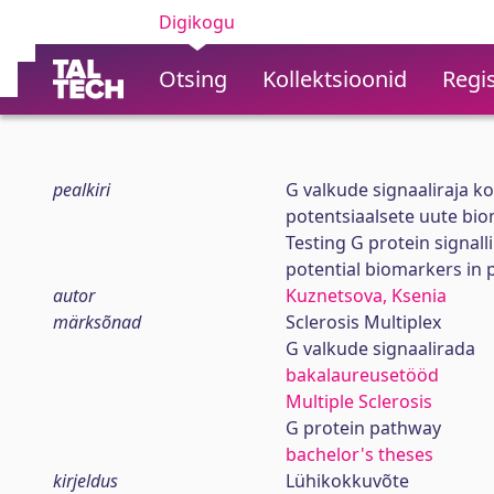
Digikogu
Otsing
Kollektsioonid
Regis
pealkiri
G valkude signaaliraja 
potentsiaalsete uute biom
Testing G protein signa
potential biomarkers in p
autor
Kuznetsova, Ksenia
märksõnad
Sclerosis Multiplex
G valkude signaalirada
bakalaureusetööd
Multiple Sclerosis
G protein pathway
bachelor's theses
kirjeldus
Lühikokkuvõte