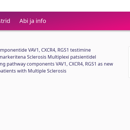
trid
Abi ja info
komponentide VAV1, CXCR4, RGS1 testimine
arkeritena Sclerosis Multiplexi patsientidel
lling pathway components VAV1, CXCR4, RGS1 as new
atients with Multiple Sclerosis