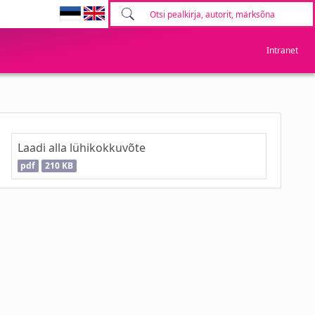
Intranet
Laadi alla lühikokkuvõte
pdf
210 KB