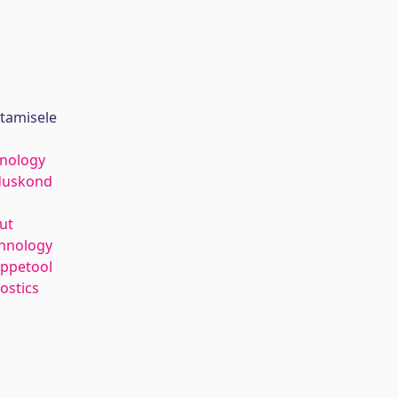
stamisele
hnology
duskond
ut
hnology
õppetool
ostics