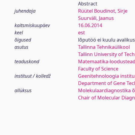
Abstract
juhendaja
Rüütel Boudinot, Sirje
Suurväli, Jaanus
kaitsmiskuupäev
16.06.2014
keel
est
õigused
lõputöö ei kuulu avaliku
asutus
Tallinna Tehnikaülikool
Tallinn University of Tec
teaduskond
Matemaatika-loodustea
Faculty of Science
instituut / kolledž
Geenitehnoloogia institu
Department of Gene Tec
allüksus
Molekulaardiagnostika 
Chair of Molecular Diagn