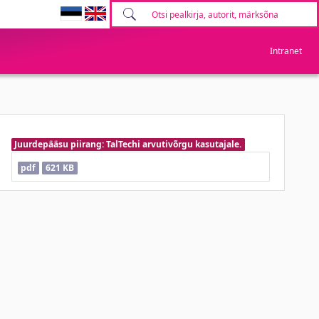
Intranet
Juurdepääsu piirang: TalTechi arvutivõrgu kasutajale.
pdf
621 KB