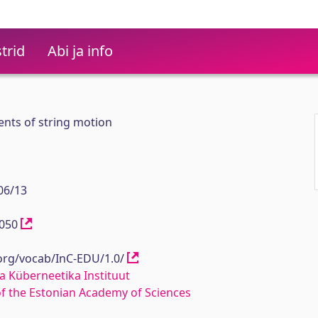
trid
Abi ja info
nts of string motion
06/13
13050
.org/vocab/InC-EDU/1.0/
a Küberneetika Instituut
 of the Estonian Academy of Sciences