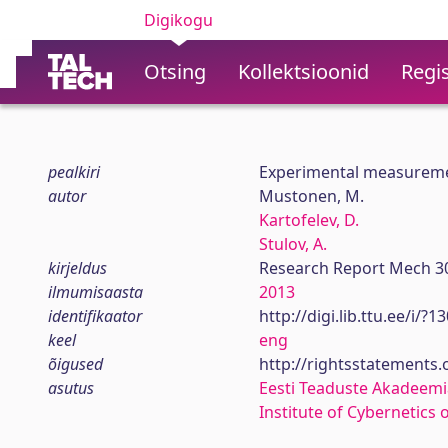
Digikogu
Otsing
Kollektsioonid
Regis
pealkiri
Experimental measureme
autor
Mustonen, M.
Kartofelev, D.
Stulov, A.
kirjeldus
Research Report Mech 3
ilmumisaasta
2013
identifikaator
http://digi.lib.ttu.ee/i/?
keel
eng
õigused
http://rightsstatements
asutus
Eesti Teaduste Akadeemi
Institute of Cybernetics