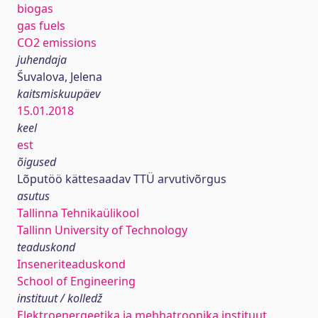
biogas
gas fuels
CO2 emissions
juhendaja
Ṥuvalova, Jelena
kaitsmiskuupäev
15.01.2018
keel
est
õigused
Lõputöö kättesaadav TTÜ arvutivõrgus
asutus
Tallinna Tehnikaülikool
Tallinn University of Technology
teaduskond
Inseneriteaduskond
School of Engineering
instituut / kolledž
Elektroenergeetika ja mehhatroonika instituut