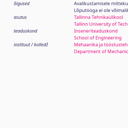
õigused
Avalikustamisele mittek
Lõputööga ei ole võimal
asutus
Tallinna Tehnikaülikool
Tallinn University of Tec
teaduskond
Inseneriteaduskond
School of Engineering
instituut / kolledž
Mehaanika ja tööstustehn
Department of Mechanica