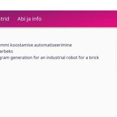
trid
Abi ja info
ammi koostamise automatiseerimine
tarbeks
am generation for an industrial robot for a brick