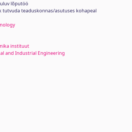
uuluv lõputöö
ik tutvuda teaduskonnas/asutuses kohapeal
hnology
ika instituut
l and Industrial Engineering