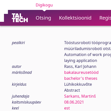
Digikogu
Otsing
Kollektsioonid
Regis
pealkiri
Tööstusroboti tööprogr
müüriladumisroboti ots
Automation of work progr
laying application
autor
Rass, Karl Johann
märksõnad
bakalaureusetööd
bachelor's theses
kirjeldus
Lühikokkuvõte
Abstract
juhendaja
Sarkans, Martinš
kaitsmiskuupäev
08.06.2021
keel
est