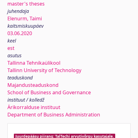
master's theses
juhendaja
Elenurm, Taimi
kaitsmiskuupäev
03.06.2020
keel
est
asutus
Tallinna Tehnikaülikool
Tallinn University of Technology
teaduskond
Majandusteaduskond
School of Business and Governance
instituut / kolledž
Ärikorralduse instituut
Department of Business Administration
Juurdepääsu piirang: TalTechi arvutivõrgu kasutajale.