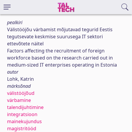
pealkiri
Välistööjõu värbamist mõjutavad tegurid Eestis
tegutsevate keskmise suurusega IT sektori
ettevõtete näitel
Factors affecting the recruitment of foreign
workforce based on the research carried out in
medium-sized IT enterprises operating in Estonia
autor
Lohk, Katrin
märksõnad
välistööjõud
värbamine
talendijuhtimine
integratsioon
mainekujundus
magistritööd