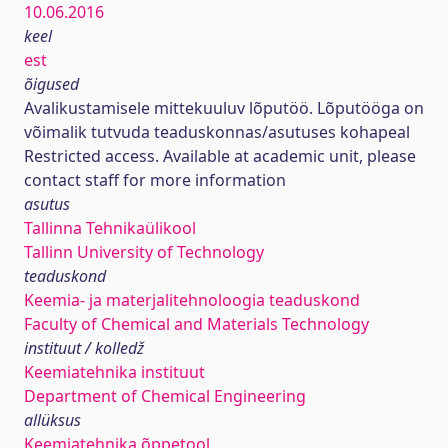
10.06.2016
keel
est
õigused
Avalikustamisele mittekuuluv lõputöö. Lõputööga on
võimalik tutvuda teaduskonnas/asutuses kohapeal
Restricted access. Available at academic unit, please
contact staff for more information
asutus
Tallinna Tehnikaülikool
Tallinn University of Technology
teaduskond
Keemia- ja materjalitehnoloogia teaduskond
Faculty of Chemical and Materials Technology
instituut / kolledž
Keemiatehnika instituut
Department of Chemical Engineering
allüksus
Keemiatehnika õppetool