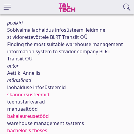
pealkiri
Sobivaima laohaldus infosüsteemi leidmine
stividorettevõttele BLRT Transiit OÜ
Finding the most suitable warehouse management
information system to stividor company BLRT
Transiit OÜ
autor
Aettik, Anneliis
märksõnad
laohalduse infosüsteemid
skännersüsteemid
teenustarkvarad
manuaaltööd
bakalaureusetööd
warehouse management systems
bachelor's theses