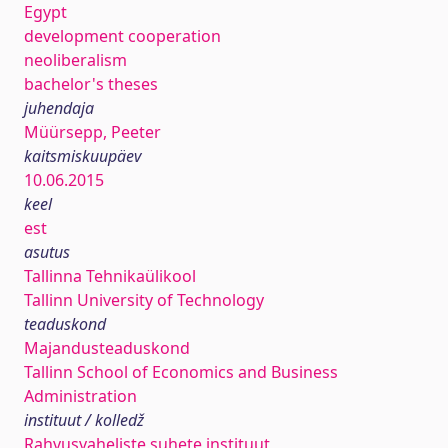
Egypt
development cooperation
neoliberalism
bachelor's theses
juhendaja
Müürsepp, Peeter
kaitsmiskuupäev
10.06.2015
keel
est
asutus
Tallinna Tehnikaülikool
Tallinn University of Technology
teaduskond
Majandusteaduskond
Tallinn School of Economics and Business
Administration
instituut / kolledž
Rahvusvaheliste suhete instituut