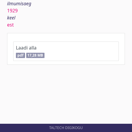
ilmumisaeg
1929
keel
est
Laadi alla
pdf
17,28 MB
TALTECH DIGIKOGU