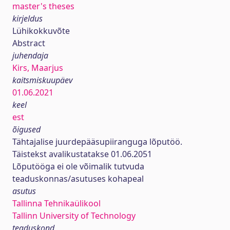
master's theses
kirjeldus
Lühikokkuvõte
Abstract
juhendaja
Kirs, Maarjus
kaitsmiskuupäev
01.06.2021
keel
est
õigused
Tähtajalise juurdepääsupiiranguga lõputöö.
Täistekst avalikustatakse 01.06.2051
Lõputööga ei ole võimalik tutvuda
teaduskonnas/asutuses kohapeal
asutus
Tallinna Tehnikaülikool
Tallinn University of Technology
teaduskond