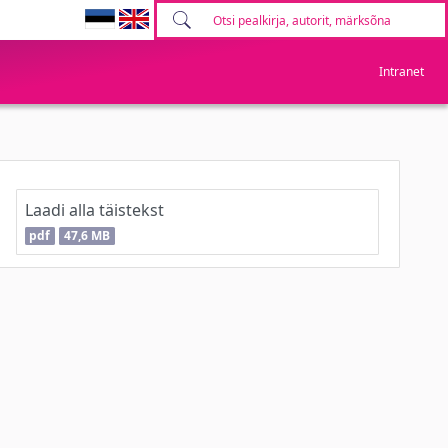
Intranet
Laadi alla täistekst
pdf
47,6 MB