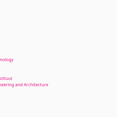
hnology
stituut
neering and Architecture