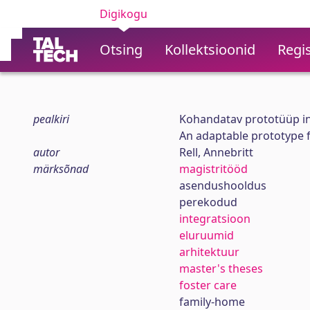
Digikogu
Otsing
Kollektsioonid
Regis
pealkiri
Kohandatav prototüüp i
An adaptable prototype f
autor
Rell, Annebritt
märksõnad
magistritööd
asendushooldus
perekodud
integratsioon
eluruumid
arhitektuur
master's theses
foster care
family-home