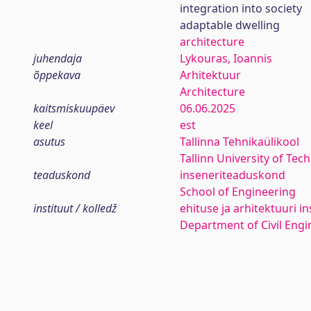
integration into society
adaptable dwelling
architecture
juhendaja
Lykouras, Ioannis
õppekava
Arhitektuur
Architecture
kaitsmiskuupäev
06.06.2025
keel
est
asutus
Tallinna Tehnikaülikool
Tallinn University of Tec
teaduskond
inseneriteaduskond
School of Engineering
instituut / kolledž
ehituse ja arhitektuuri in
Department of Civil Engi