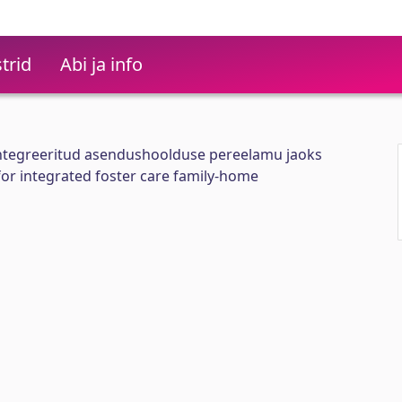
trid
Abi ja info
ntegreeritud asendushoolduse pereelamu jaoks
or integrated foster care family-home