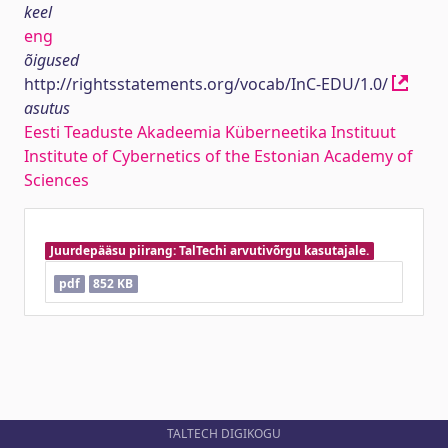
keel
eng
õigused
http://rightsstatements.org/vocab/InC-EDU/1.0/
asutus
Eesti Teaduste Akadeemia Küberneetika Instituut
Institute of Cybernetics of the Estonian Academy of
Sciences
Juurdepääsu piirang: TalTechi arvutivõrgu kasutajale.
pdf
852 KB
TALTECH DIGIKOGU