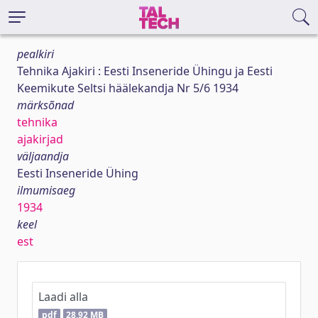
pealkiri
Tehnika Ajakiri : Eesti Inseneride Ühingu ja Eesti
Keemikute Seltsi häälekandja Nr 5/6 1934
märksõnad
tehnika
ajakirjad
väljaandja
Eesti Inseneride Ühing
ilmumisaeg
1934
keel
est
Laadi alla
pdf
28,92 MB