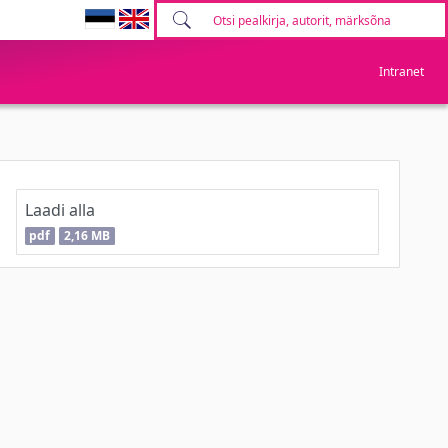
Intranet
Laadi alla
pdf
2,16 MB