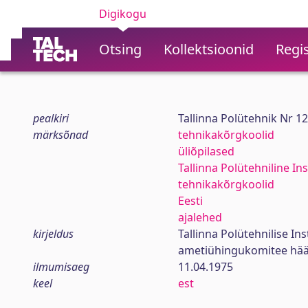
Digikogu
Otsing
Kollektsioonid
Regis
pealkiri
Tallinna Polütehnik Nr 1
märksõnad
tehnikakõrgkoolid
üliõpilased
Tallinna Polütehniline Ins
tehnikakõrgkoolid
Eesti
ajalehed
kirjeldus
Tallinna Polütehnilise In
ametiühingukomitee hää
ilmumisaeg
11.04.1975
keel
est