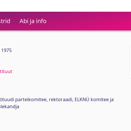
trid
Abi ja info
2 1975
tituut
stituudi parteikomitee, rektoraadi, ELKNÜ komitee ja
lekandja