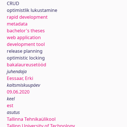
CRUD
optimistlik lukustamine
rapid development
metadata
bachelor's theses
web application
development tool
release planning
optimistic locking
bakalaureusetööd
juhendaja
Eessaar, Erki
kaitsmiskuupäev
09.06.2020
keel
est
asutus
Tallinna Tehnikaülikool
Tallinn University of Technology