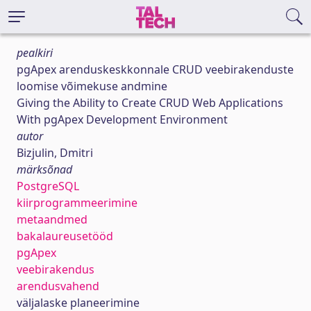
pealkiri
pgApex arenduskeskkonnale CRUD veebirakenduste
loomise võimekuse andmine
Giving the Ability to Create CRUD Web Applications
With pgApex Development Environment
autor
Bizjulin, Dmitri
märksõnad
PostgreSQL
kiirprogrammeerimine
metaandmed
bakalaureusetööd
pgApex
veebirakendus
arendusvahend
väljalaske planeerimine