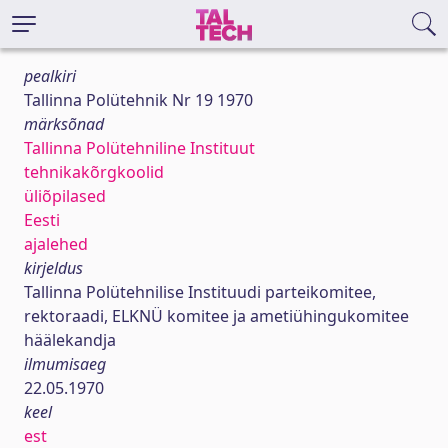
pealkiri
Tallinna Polütehnik Nr 19 1970
märksõnad
Tallinna Polütehniline Instituut
tehnikakõrgkoolid
üliõpilased
Eesti
ajalehed
kirjeldus
Tallinna Polütehnilise Instituudi parteikomitee,
rektoraadi, ELKNÜ komitee ja ametiühingukomitee
häälekandja
ilmumisaeg
22.05.1970
keel
est