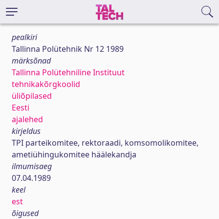
pealkiri
Tallinna Polütehnik Nr 12 1989
märksõnad
Tallinna Polütehniline Instituut
tehnikakõrgkoolid
üliõpilased
Eesti
ajalehed
kirjeldus
TPI parteikomitee, rektoraadi, komsomolikomitee,
ametiühingukomitee häälekandja
ilmumisaeg
07.04.1989
keel
est
õigused