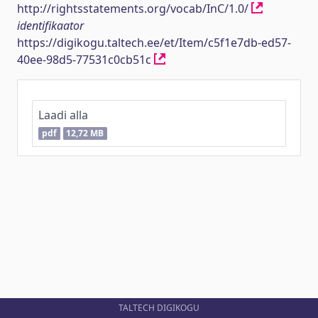
http://rightsstatements.org/vocab/InC/1.0/
identifikaator
https://digikogu.taltech.ee/et/Item/c5f1e7db-ed57-
40ee-98d5-77531c0cb51c
Laadi alla
pdf
12,72 MB
TALTECH DIGIKOGU