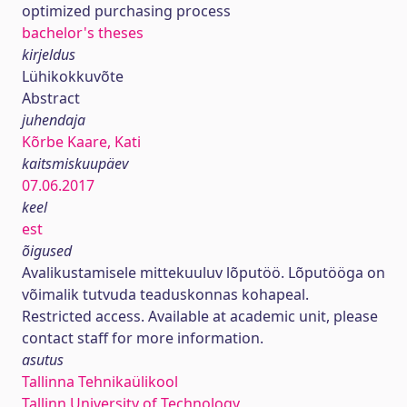
optimized purchasing process
bachelor's theses
kirjeldus
Lühikokkuvõte
Abstract
juhendaja
Kõrbe Kaare, Kati
kaitsmiskuupäev
07.06.2017
keel
est
õigused
Avalikustamisele mittekuuluv lõputöö. Lõputööga on
võimalik tutvuda teaduskonnas kohapeal.
Restricted access. Available at academic unit, please
contact staff for more information.
asutus
Tallinna Tehnikaülikool
Tallinn University of Technology