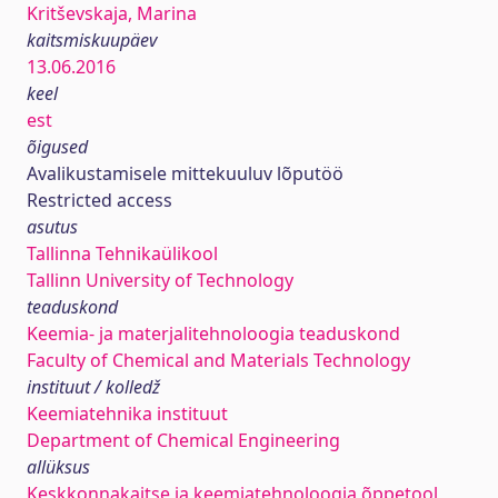
Kritševskaja, Marina
kaitsmiskuupäev
13.06.2016
keel
est
õigused
Avalikustamisele mittekuuluv lõputöö
Restricted access
asutus
Tallinna Tehnikaülikool
Tallinn University of Technology
teaduskond
Keemia- ja materjalitehnoloogia teaduskond
Faculty of Chemical and Materials Technology
instituut / kolledž
Keemiatehnika instituut
Department of Chemical Engineering
allüksus
Keskkonnakaitse ja keemiatehnoloogia õppetool