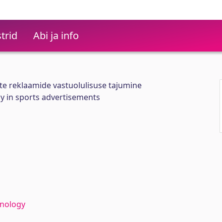
trid
Abi ja info
te reklaamide vastuolulisuse tajumine
y in sports advertisements
hnology