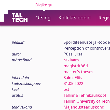
Digikogu
Otsing
Kollektsioonid
Regis
pealkiri
Sporditeenuste ja -toode
Perception of controvers
autor
Püss, Liisa
märksõnad
reklaam
magistritööd
master's theses
juhendaja
Salm, Eliis
kaitsmiskuupäev
31.05.2022
keel
est
asutus
Tallinna Tehnikaülikool
Tallinn University of Tec
teaduskond
Majandusteaduskond