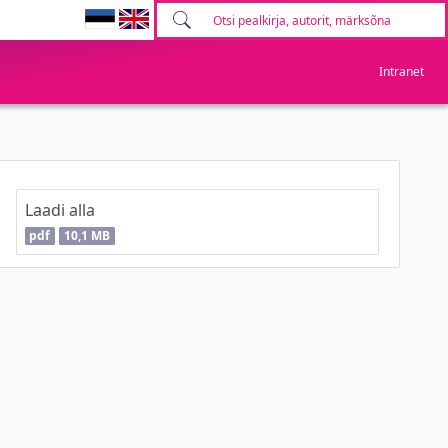
Intranet
Laadi alla
pdf
10,1 MB