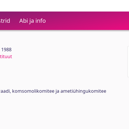
trid
Abi ja info
0 1988
tituut
oraadi, komsomolikomitee ja ametiühingukomitee