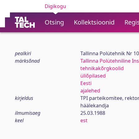
Digikogu
Otsing
Kollektsioonid
Regis
pealkiri
Tallinna Polütehnik Nr 1
märksõnad
Tallinna Polütehniline Ins
tehnikakõrgkoolid
üliõpilased
Eesti
ajalehed
kirjeldus
TPI parteikomitee, rekt
häälekandja
ilmumisaeg
25.03.1988
keel
est