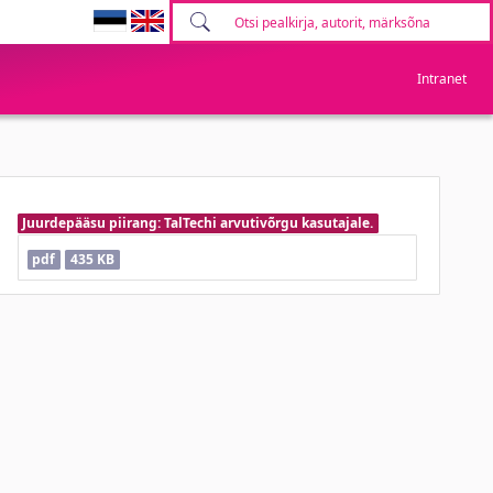
Intranet
Juurdepääsu piirang: TalTechi arvutivõrgu kasutajale.
pdf
435 KB