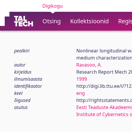
Digikogu
Otsing
Kollektsioonid
Regis
pealkiri
Nonlinear longitudinal 
medium characterizatio
autor
Ravasoo, A.
kirjeldus
Research Report Mech 2
ilmumisaasta
1999
identifikaator
http://digi.lib.ttu.ee/i/?
keel
eng
õigused
http://rightsstatements
asutus
Eesti Teaduste Akadeemi
Institute of Cybernetics