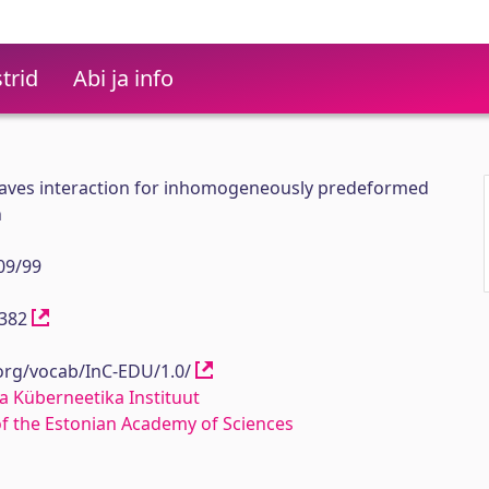
trid
Abi ja info
waves interaction for inhomogeneously predeformed
n
09/99
12382
.org/vocab/InC-EDU/1.0/
a Küberneetika Instituut
 of the Estonian Academy of Sciences