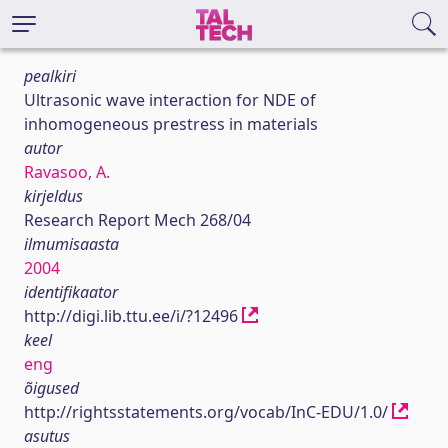
pealkiri
Ultrasonic wave interaction for NDE of
inhomogeneous prestress in materials
autor
Ravasoo, A.
kirjeldus
Research Report Mech 268/04
ilmumisaasta
2004
identifikaator
http://digi.lib.ttu.ee/i/?12496
keel
eng
õigused
http://rightsstatements.org/vocab/InC-EDU/1.0/
asutus