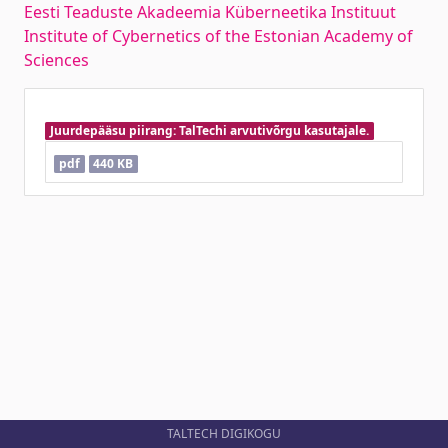
Eesti Teaduste Akadeemia Küberneetika Instituut
Institute of Cybernetics of the Estonian Academy of
Sciences
Juurdepääsu piirang: TalTechi arvutivõrgu kasutajale.
pdf
440 KB
TALTECH DIGIKOGU