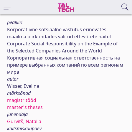
pealkiri
Korporatiivne sotsiaalne vastutus erinevates
maailma piirkondades valitud ettevõtete näitel
Corporate Social Responsibility on the Example of
the Selected Companies Around the World
Корпоративная социальная ответственность на
примере выбранных компаний по всем регионам
мира
autor
Wisser, Evelina
märksõnad
magistritööd
master's theses
juhendaja
Gurvitš, Natalja
kaitsmiskuupäev