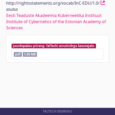
http://rightsstatements.org/vocab/InC-EDU/1.0/
asutus
Eesti Teaduste Akadeemia Küberneetika Instituut
Institute of Cybernetics of the Estonian Academy of
Sciences
Juurdepääsu piirang: TalTechi arvutivõrgu kasutajale.
pdf
1,58 MB
TALTECH DIGIKOGU