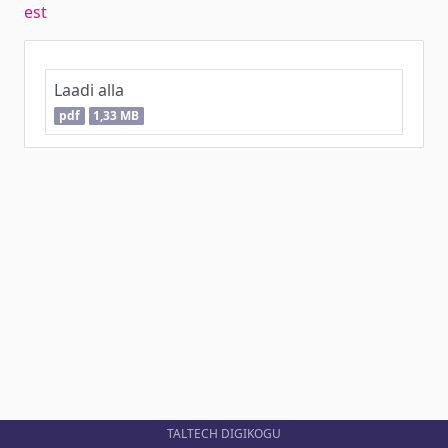
est
Laadi alla
pdf
1,33 MB
TALTECH DIGIKOGU