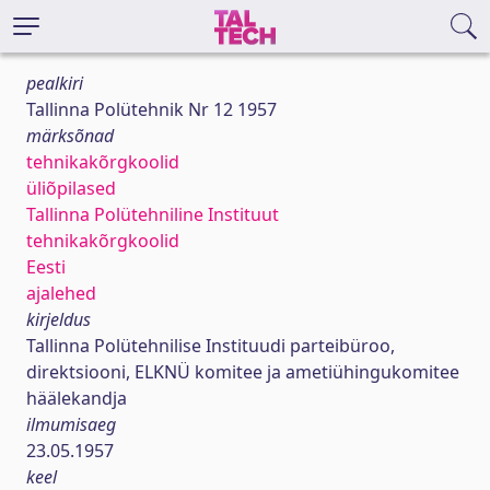
pealkiri
Tallinna Polütehnik Nr 12 1957
märksõnad
tehnikakõrgkoolid
üliõpilased
Tallinna Polütehniline Instituut
tehnikakõrgkoolid
Eesti
ajalehed
kirjeldus
Tallinna Polütehnilise Instituudi parteibüroo,
direktsiooni, ELKNÜ komitee ja ametiühingukomitee
häälekandja
ilmumisaeg
23.05.1957
keel