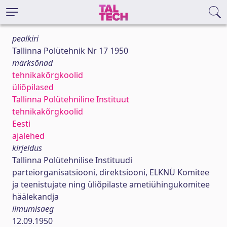
pealkiri
Tallinna Polütehnik Nr 17 1950
märksõnad
tehnikakõrgkoolid
üliõpilased
Tallinna Polütehniline Instituut
tehnikakõrgkoolid
Eesti
ajalehed
kirjeldus
Tallinna Polütehnilise Instituudi
parteiorganisatsiooni, direktsiooni, ELKNÜ Komitee
ja teenistujate ning üliõpilaste ametiühingukomitee
häälekandja
ilmumisaeg
12.09.1950