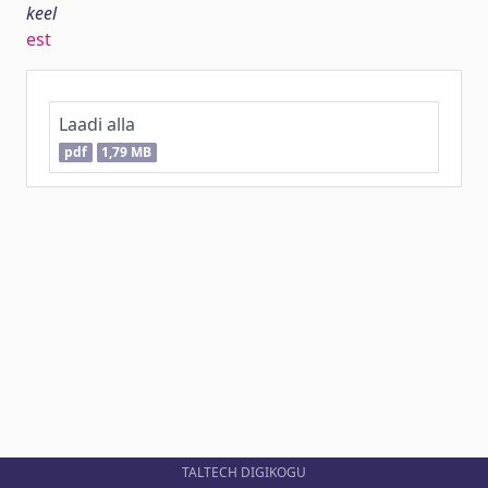
keel
est
Laadi alla
pdf
1,79 MB
TALTECH DIGIKOGU