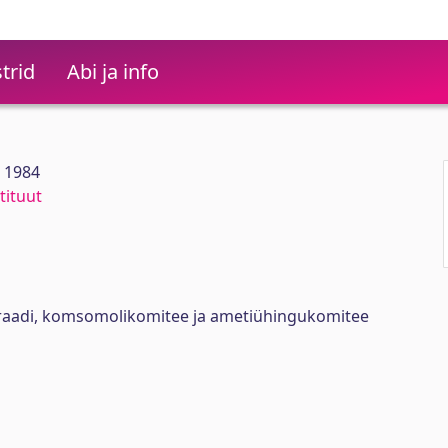
trid
Abi ja info
1 1984
tituut
oraadi, komsomolikomitee ja ametiühingukomitee