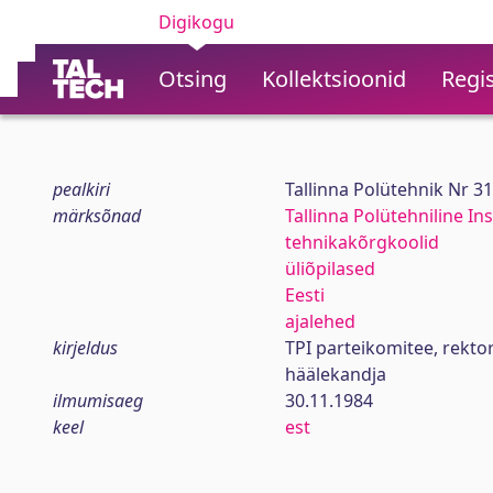
Digikogu
Otsing
Kollektsioonid
Regis
pealkiri
Tallinna Polütehnik Nr 3
märksõnad
Tallinna Polütehniline Ins
tehnikakõrgkoolid
üliõpilased
Eesti
ajalehed
kirjeldus
TPI parteikomitee, rekt
häälekandja
ilmumisaeg
30.11.1984
keel
est