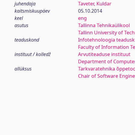
juhendaja
Taveter, Kuldar
kaitsmiskuupäev
05.10.2014
keel
eng
asutus
Tallinna Tehnikaülikool
Tallinn University of Tec
teaduskond
Infotehnoloogia teadus
Faculty of Information T
instituut / kolledž
Arvutiteaduse instituut
Department of Computer
allüksus
Tarkvaratehnika õppetoo
Chair of Software Engin