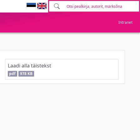
Intranet
Laadi alla täistekst
pdf
978 KB