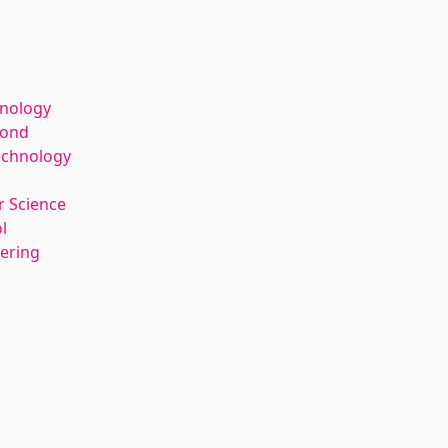
hnology
kond
echnology
 Science
l
eering