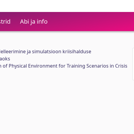
trid
Abi ja info
lleerimine ja simulatsioon kriisihalduse
jaoks
 of Physical Environment for Training Scenarios in Crisis
g