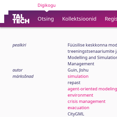
Digikogu
Otsing
Kollektsioonid
Regis
pealkiri
Füüsilise keskkonna mode
treeningstsenaariumite 
Modelling and Simulation
Management
autor
Guin, Jishu
märksõnad
simulation
repast
agent-oriented modelin
environment
crisis management
evacuation
CityGML